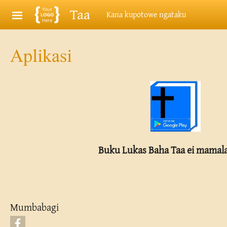
Skip to main content
Taa
Kana kupotowe ngataku
Aplikasi
Buku Lukas Baha Taa ei mamala 
Mumbabagi