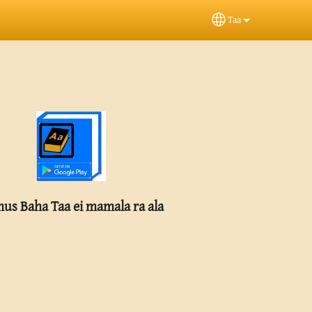
Taa
Select your langua
us Baha Taa ei mamala ra ala